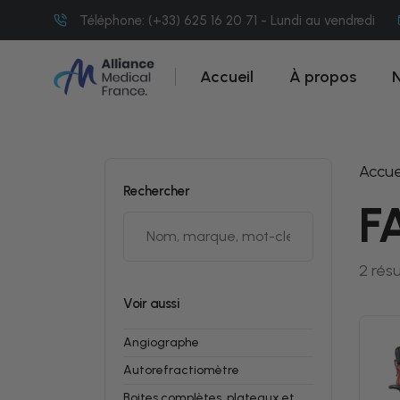
Téléphone: (+33) 625 16 20 71 - Lundi au vendredi
Accueil
À propos
N
Accue
Rechercher
F
2 résu
Voir aussi
Angiographe
Autorefractiomètre
Boites complètes, plateaux et