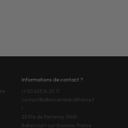
Informations de contact ?
ire
(+33) 625 16 20 71
contact@alliancemedicalfrance.f
r
25 Rte de Fontenay, 91610
Ballancourt-sur-Essonne, France