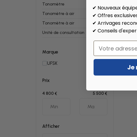
Tonomètre
✔ Nouveaux équip
Tonomètre à air
✔ Offres exclusive
✔ Arrivages recon
Tonomètre à air
✔ Conseils d'exper
Unité de consultation
Email
Marque
UFSK
Je 
Prix
4 800 €
5 500 €
Afficher