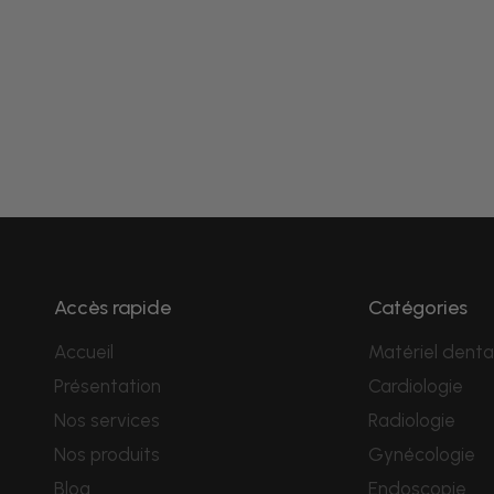
Accès rapide
Catégories
Accueil
Matériel denta
Présentation
Cardiologie
Nos services
Radiologie
Nos produits
Gynécologie
Blog
Endoscopie