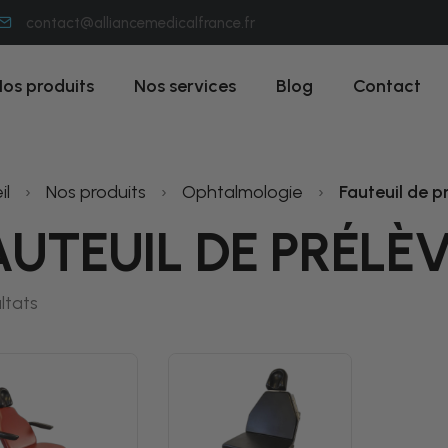
contact@alliancemedicalfrance.fr
os produits
Nos services
Blog
Contact
il
›
Nos produits
›
Ophtalmologie
›
Fauteuil de 
AUTEUIL DE PRÉL
ltats