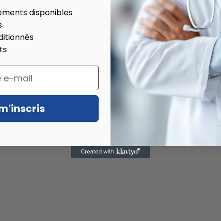
ements disponibles
s
ditionnés
ts
m'inscris