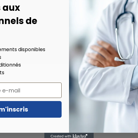
vos filtr
s aux
nnels de
Élargissez la recherche ou réinitialisez les filtres pour 
Voir tous les produits
ements disponibles
s
ditionnés
ts
m'inscris