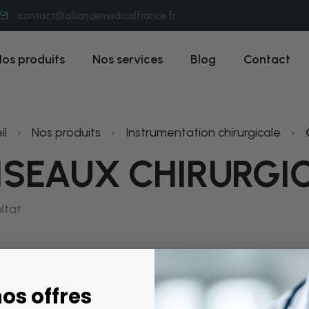
contact@alliancemedicalfrance.fr
os produits
Nos services
Blog
Contact
il
›
Nos produits
›
Instrumentation chirurgicale
›
ISEAUX CHIRURGI
ultat
Aucun produit ne 
os offres