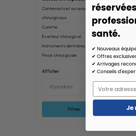
réservée
Contenants et accessoires
professio
chirurgicaux
Curette
santé.
Écarteur chirurgical
Instruments dentaires
✔ Nouveaux équip
Pince chirurgicale
✔ Offres exclusive
✔ Arrivages recon
✔ Conseils d'exper
Afficher
Email
Je 
Filtrer