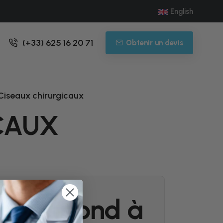
English
(+33) 625 16 20 71
Obtenir un devis
Ciseaux chirurgicaux
CAUX
correspond à