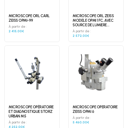
MICROSCOPE ORL CARL
MICROSCOPE ORL ZEISS
ZEISS OPMI-99
MODELE OPMI 1 FC, AVEC
SOURCE DE LUMIERE
À partir de :
INTEGREE HALOGENEE
2 415,00€
À partir de :
DOUBLE
2 572,00€
MICROSCOPE OPÉRATOIRE
MICROSCOPE OPERATOIRE
ET DIAGNOSTIQUE STORZ
ZEISS OPMI 6
URBAN M5
À partir de :
À partir de :
5 460,00€
4 252,00€