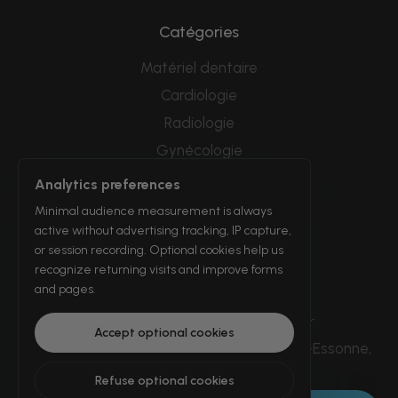
Catégories
Matériel dentaire
Cardiologie
Radiologie
Gynécologie
Endoscopie
Analytics preferences
ORL
Minimal audience measurement is always
active without advertising tracking, IP capture,
or session recording. Optional cookies help us
Informations de contact ?
recognize returning visits and improve forms
and pages.
(+33) 625 16 20 71
contact@alliancemedicalfrance.fr
Accept optional cookies
25 Rte de Fontenay, 91610 Ballancourt-sur-Essonne,
France
Refuse optional cookies