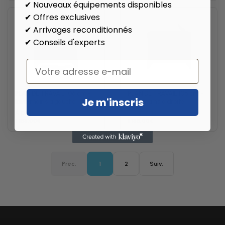
✔ Nouveaux équipements disponibles
✔ Offres exclusives
✔ Arrivages reconditionnés
✔ Conseils d'experts
Email
PLAN DE TRAVAIL 106 cm -
PLAN DE TRAVAIL 106 cm -
Je m'inscris
lave-mains à gauche
lave-mains à droite
À partir de :
À partir de :
1 188,00€
1 188,00€
Prec.
1
2
Suiv.